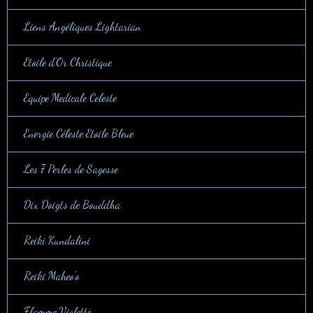
Liens Angéliques Lightarian
Etoile d'Or Christique
Equipe Medicale Celeste
Energie Céleste Etoile Bleue
Les 7 Perles de Sagesse
Dix Doigts de Bouddha
Reiki Kundalini
Reiki Maheo'o
Flamme Violette