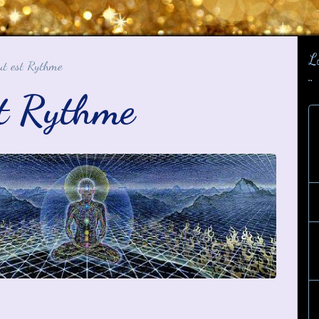
L
ut est Rythme
¨
st Rythme