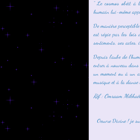
" Le cosmos obéit à l
humain lui-même appar
De manière perceptible
est régie par les lois
sentiments, ses actes, 
Depuis l'aube de l'hum
entrer à nouveau dans 
un moment ou à un aut
musique et à la danse u
Réf : Omraam Mikhaël
Oeuvre Divine ! je s