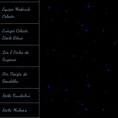
Equipe Medicale
Celeste
Energie Céleste
Etoile Bleue
Les 7 Perles de
Sagesse
Dix Doigts de
Bouddha
Reiki Kundalini
Reiki Maheo'o