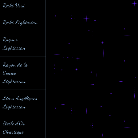
Reiki Usui
Reiki Lightarian
Rayons
Lightarian
Rayon de la
Source
Lightarian
Liens Angéliques
Lightarian
Etoile d'Or
Christique