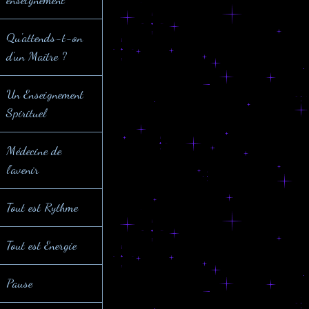
Qu'attends-t-on
d'un Maître ?
Un Enseignement
Spirituel
Médecine de
l'avenir
Tout est Rythme
Tout est Energie
Pause