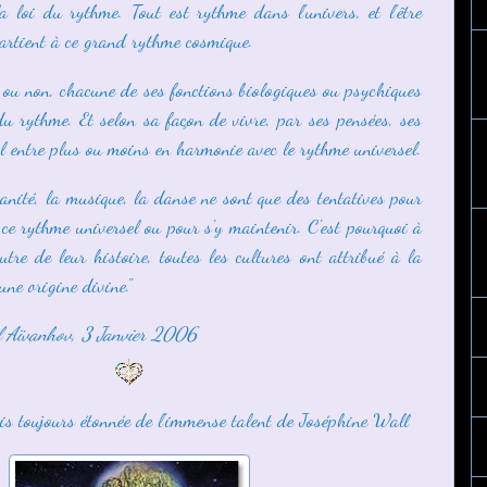
a loi du rythme. Tout est rythme dans l'univers, et l'être
tient à ce grand rythme cosmique.
 ou non, chacune de ses fonctions biologiques ou psychiques
 du rythme. Et selon sa façon de vivre, par ses pensées, ses
il entre plus ou moins en harmonie avec le rythme universel.
anité, la musique, la danse ne sont que des tentatives pour
ce rythme universel ou pour s'y maintenir. C'est pourquoi à
re de leur histoire, toutes les cultures ont attribué à la
ne origine divine."
 Aïvanhov, 3 Janvier 2006
uis toujours étonnée de l'immense talent de Joséphine Wall