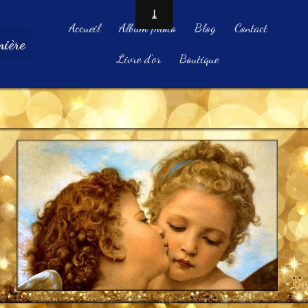
Accueil
Album photo
Blog
Contact
ière
Livre d'or
Boutique