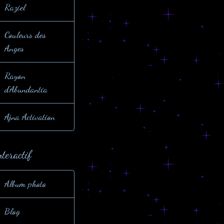
Raziel
Couleurs des
Anges
Rayon
d'Abundantia
Ajna Activation
nteractif
Album photo
Blog