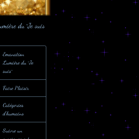
umière du ¨Je suis
Emanation
Lumière du ¨Je
suis¨
Faire Plaisir
Catégories
d'humains
Suivre un
enseignement