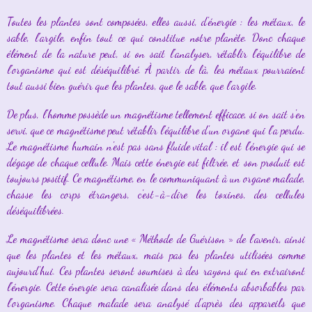
Toutes les plantes sont composées, elles aussi, d'énergie : les métaux, le
sable, l'argile, enfin tout ce qui constitue notre planète. Donc chaque
élément de la nature peut, si on sait l'analyser, rétablir l'équilibre de
l'organisme qui est déséquilibré. À partir de là, les métaux pourraient
tout aussi bien guérir que les plantes, que le sable, que l'argile.
De plus, l'homme possède un magnétisme tellement efficace, si on sait s'en
servi, que ce magnétisme peut rétablir l'équilibre d'un organe qui l'a perdu.
Le magnétisme humain n'est pas sans fluide vital : il est l'énergie qui se
dégage de chaque cellule. Mais cette énergie est filtrée, et son produit est
toujours positif. Ce magnétisme, en le communiquant à un organe malade,
chasse les corps étrangers, c'est-à-dire les toxines, des cellules
déséquilibrées.
Le magnétisme sera donc une « Méthode de Guérison » de l'avenir, ainsi
que les plantes et les métaux, mais pas les plantes utilisées comme
aujourd'hui. Ces plantes seront soumises à des rayons qui en extrairont
l'énergie. Cette énergie sera canalisée dans des éléments absorbables par
l'organisme. Chaque malade sera analysé d'après des appareils que