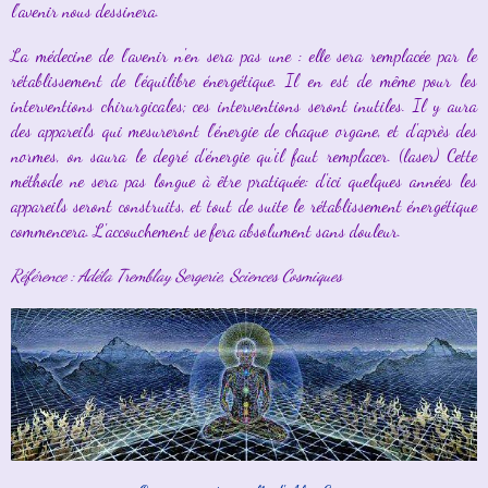
l'avenir nous dessinera.
La médecine de l'avenir n'en sera pas une : elle sera remplacée par le
rétablissement de l'équilibre énergétique. Il en est de même pour les
interventions chirurgicales; ces interventions seront inutiles. Il y aura
des appareils qui mesureront l'énergie de chaque organe, et d'après des
normes, on saura le degré d'énergie qu'il faut remplacer. (laser) Cette
méthode ne sera pas longue à être pratiquée: d'ici quelques années les
appareils seront construits, et tout de suite le rétablissement énergétique
commencera. L'accouchement se fera absolument sans douleur.
Référence : Adéla Tremblay Sergerie, Sciences Cosmiques