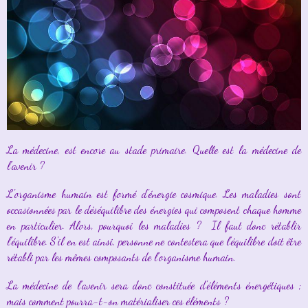
La médecine, est encore au stade primaire. Quelle est la médecine de
l'avenir ?
L'organisme humain est formé d'énergie cosmique. Les maladies sont
occasionnées par le déséquilibre des énergies qui composent chaque homme
en particulier. Alors, pourquoi les maladies ? Il faut donc rétablir
l'équilibre. S'il en est ainsi, personne ne contestera que l'équilibre doit être
rétabli par les mêmes composants de l'organisme humain.
La médecine de l'avenir sera donc constituée d'éléments énergétiques ;
mais comment pourra-t-on matérialiser ces éléments ?