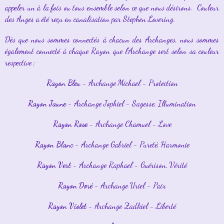
appeler un à la fois ou tous ensemble selon ce que nous désirons. Couleur
des Anges a été reçu en canalisation par Stephen Lovering.
Dès que nous sommes connectés à chacun des Archanges, nous sommes
également connecté à chaque Rayon que l'Archange sert selon sa couleur
respective ;
Rayon Bleu
- Archange Michael - Protection
Rayon Jaune
- Archange Jophiel - Sagesse, Illumination
Rayon Rose
- Archange Chamuel - Love
Rayon Blanc
- Archange Gabriel - Pureté, Harmonie
Rayon Vert
- Archange Raphael - Guérison, Vérité
Rayon Doré
- Archange Uriel - Paix
Rayon Violet
- Archange Zadkiel - Liberté