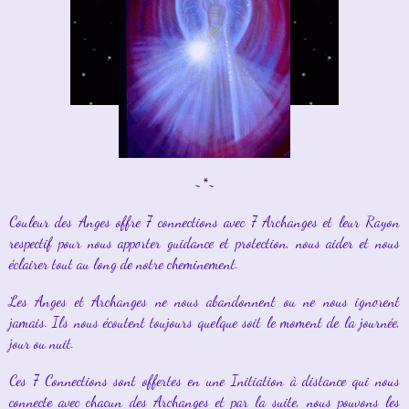
~*~
Couleur des Anges offre 7 connections avec 7 Archanges et leur Rayon
respectif pour nous apporter guidance et protection, nous aider et nous
éclairer tout au long de notre cheminement.
Les Anges et Archanges ne nous abandonnent ou ne nous ignorent
jamais. Ils nous écoutent toujours quelque soit le moment de la journée,
jour ou nuit.
Ces 7 Connections sont offertes en une Initiation à distance qui nous
connecte avec chacun des Archanges et par la suite, nous pouvons les