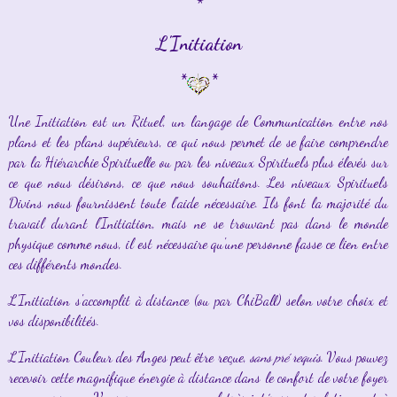
*
L'Initiation
*
*
Une Initiation est un Rituel, un langage de Communication entre nos
plans et les plans supérieurs, ce qui nous permet de se faire comprendre
par la Hiérarchie Spirituelle ou par les niveaux Spirituels plus élevés sur
ce que nous désirons, ce que nous souhaitons. Les niveaux Spirituels
Divins nous fournissent toute l'aide nécessaire. Ils font la majorité du
travail durant l'Initiation, mais ne se trouvant pas dans le monde
physique comme nous, il est nécessaire qu'une personne fasse ce lien entre
ces différents mondes.
L'Initiation s'accomplit à distance (ou par ChiBall) selon votre choix et
vos disponibilités.
L'Initiation Couleur des Anges peut être reçue,
sans pré requis
. Vous pouvez
recevoir cette magnifique énergie à distance dans le confort de votre foyer