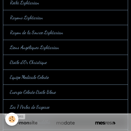
Reiki Lightarian
Rayons Lightarian
Rayon de la Source Lightarian
Liens Angéliques Lightarian
Etoile d'Or Christique
Equipe Medicale Celeste
Energie Céleste Etoile Bleue
Les 7 Perles de Sagesse
SPONSORS
Dix Doigts de Bouddha