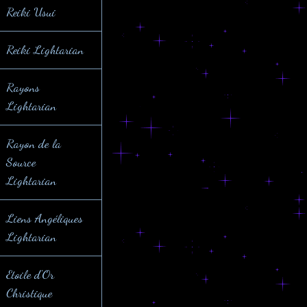
Reiki Usui
Reiki Lightarian
Rayons
Lightarian
Rayon de la
Source
Lightarian
Liens Angéliques
Lightarian
Etoile d'Or
Christique