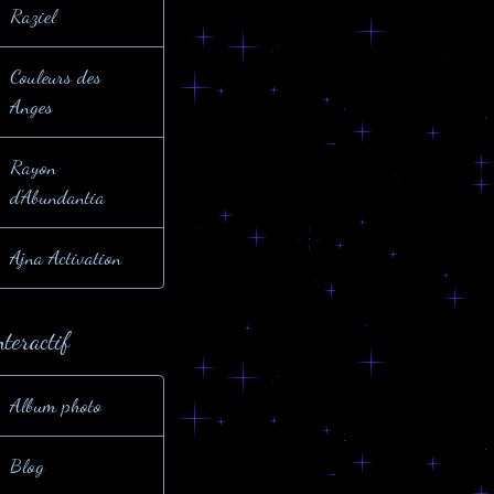
Raziel
Couleurs des
Anges
Rayon
d'Abundantia
Ajna Activation
nteractif
Album photo
Blog