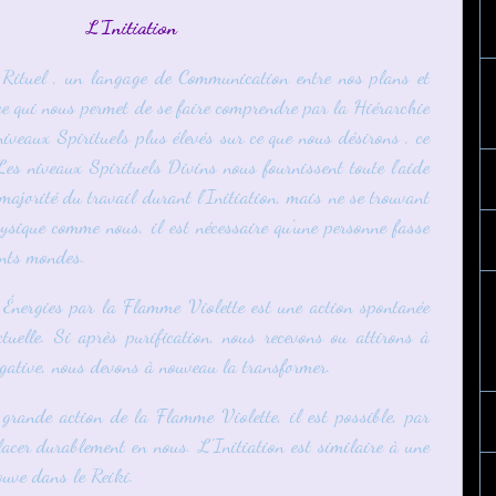
L'Initiation
 Rituel , un langage de Communication entre nos plans et
 ce qui nous permet de se faire comprendre par la Hiérarchie
niveaux Spirituels plus élevés sur ce que nous désirons , ce
es niveaux Spirituels Divins nous fournissent toute l'aide
 majorité du travail durant l'Initiation, mais ne se trouvant
sique comme nous, il est nécessaire qu'une personne fasse
rents mondes.
Énergies par la Flamme Violette est une action spontanée
tuelle. Si après purification, nous recevons ou attirons à
égative, nous devons à nouveau la transformer.
 grande action de la Flamme Violette, il est possible, par
lacer durablement en nous. L'Initiation est similaire à une
rouve dans le Reiki.