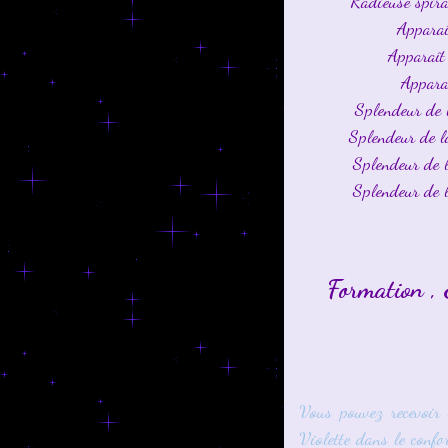
Radieuse spira
Apparaî
Apparaît 
Apparaî
Splendeur de 
Splendeur de l
Splendeur de 
Splendeur de l
Formation , 
Vous pouvez recevoir 
Violette dans le confo