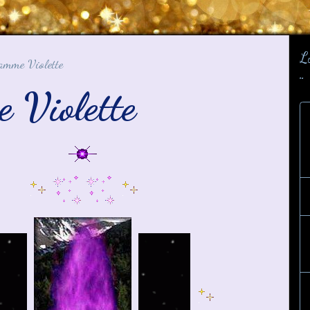
L
amme Violette
¨
 Violette