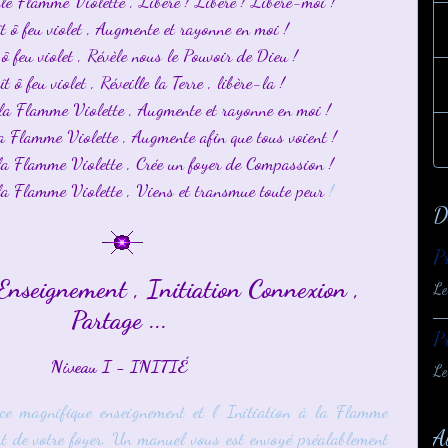
le Flamme Violette , Libère ! Libère ! Libère-moi !
t ô feu violet , Augmente et rayonne en moi !
ô feu violet , Révèle nous le Pouvoir de Dieu !
t ô feu violet , Réveille la Terre , libère-la !
la Flamme Violette , Augmente et rayonne en moi !
a Flamme Violette , Augmente afin que tous voient !
la Flamme Violette , Crée un foyer de Compassion !
a Flamme Violette , Viens et transmue toute peur
!
D
Pr
Enseignement , Initiation Connexion ,
Le
Partage ...
Pr
Niveau I - INITIÉ
Le
ce magnifique enseignement et l' Initiation à la Flamme
A
rt de votre foyer. Un manuel vous est envoyé préalablement