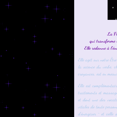
La Fl
qui transforme l
Elle redonne à l'én
Elle agit sur notre Êtr
la science du verbe, 
croyances, est en mesure
Elle est complémentai
traitements et massage
et dont une des vocati
vitales de toute person
d'énergiser ¨ et cell