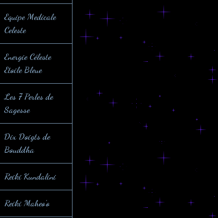
Equipe Medicale
Celeste
Energie Céleste
Etoile Bleue
Les 7 Perles de
Sagesse
Dix Doigts de
Bouddha
Reiki Kundalini
Reiki Maheo'o