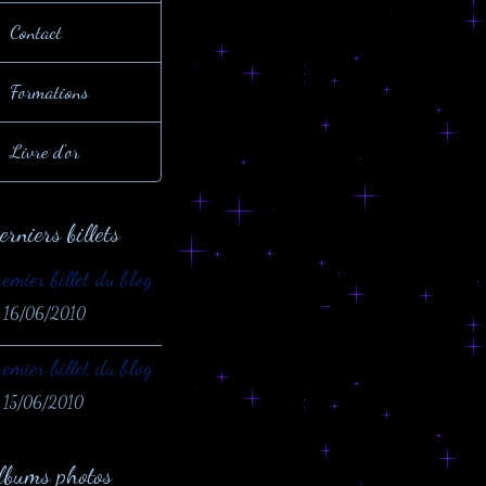
Contact
Formations
Livre d'or
erniers billets
emier billet du blog
 16/06/2010
emier billet du blog
 15/06/2010
lbums photos