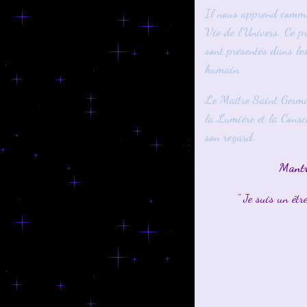
Il nous apprend commen
Vie de l'Univers. Ce pr
sont présentés dans les
humain.
Le Maître Saint Germai
la Lumière et la Consci
son regard.
Mantr
" Je suis un êtr