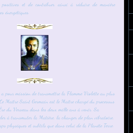
s positives et de contribuer ainsi à réduire de manière
ges énergétiques.
a pour mission de transmettre la Flamme Violette au plus
Le Maître Saint Germain est le Maître chargé du processus
Ère du Verseau dans les deux mille ans à venir. Sa
der à transmuter la Matière, la changer de plan vibratoire,
rps physiques et subtils que dans celui de la Planète Terre.