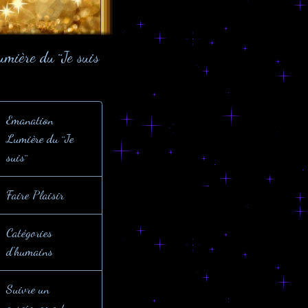
umière du ¨Je suis
Emanation
Lumière du ¨Je
suis¨
Faire Plaisir
Catégories
d'humains
Suivre un
enseignement