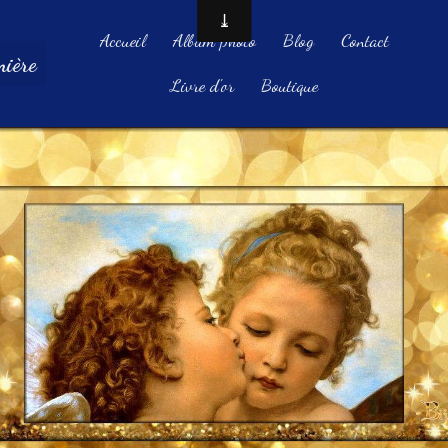
Accueil
Album photo
Blog
Contact
ière
Livre d'or
Boutique