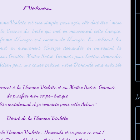
L'Utilisation
mme Violette est très simple, pour agir, elle doit être " mise
 la Science du Verbe qui met en mouvement cette Énergie.
forme d'Énergie qui commande l'Énergie. En utilisant les
 met en mouvement l'Énergie demandée en invoquant la
 son Gardien Maître Saint-Germain pour l'action demandée
ction pour une cause précise, notre Demande sera exécutée
ement à la Flamme Violette et au Maître Saint-Germain
de purifier mon corps-énergie
I
lise maintenant et je remercie pour cette Action ¨
Décret de la Flamme Violette
ale Flamme Violette , Descends et rayonne en moi !