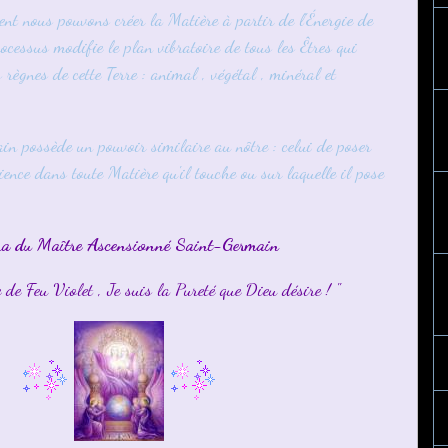
t nous pouvons créer la Matière à partir de l'Énergie de
ocessus modifie le plan vibratoire de tous les Êtres qui
 règnes de cette Terre : animal , végétal , minéral et
n possède un pouvoir similaire au nôtre : celui de poser
ence dans toute Matière qu'il touche ou sur laquelle il pose
a du Maître Ascensionné Saint-Germain
e de Feu Violet , Je suis la Pureté que Dieu désire ! "