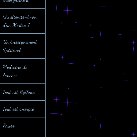
Qu'attends-t-on
d'un Maître ?
Un Enseignement
Spirituel
Médecine de
l'avenir
Tout est Rythme
Tout est Energie
Pause