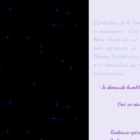
L'utilisation de la Fla
en mouvement ". C'est
Notre Pensée est une 
mots appropriés, on
Flamme Violette et/ou
et en demandant son A
instantanément
¨ Je demande humbl
Ceci se réa
Radieuse spir