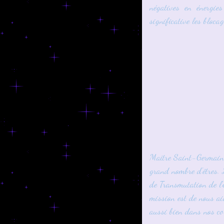
négatives en énergie
significative les bloca
Maître Saint-Germain 
grand nombre d'êtres. 
de Transmutation de l'
mission est de nous ai
aussi bien dans nos co