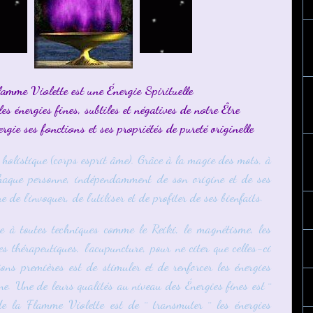
amme Violette est une Énergie Spirituelle
es énergies fines, subtiles et négatives de notre Être
ergie ses fonctions et ses propriétés de pureté originelle
e holistique (corps esprit âme). Grâce à la magie des mots, à
chaque personne, indépendamment de son origine et de ses
 de l'invoquer, de l'utiliser et de profiter de ses bienfaits.
re à toutes techniques comme le Reiki, le magnétisme, les
s thérapeutiques, l'acupuncture, pour ne citer que celles-ci
ons premières est de stimuler et de renforcer les énergies
ne. Une de leurs qualités au niveau des Énergies fines est ¨
e de la Flamme Violette est de ¨ transmuter ¨ les énergies