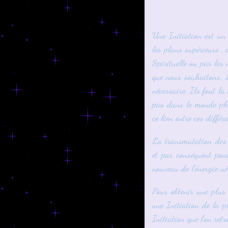
Une Initiation est un
les plans supérieurs ,
Spirituelle ou par les 
que nous souhaitons. L
nécessaire. Ils font la
pas dans le monde phy
ce lien entre ces diffé
La transmutation des 
et par conséquent ponc
nouveau de l'énergie n
Pour obtenir une plus
une Initiation de la p
Initiation que l'on ret