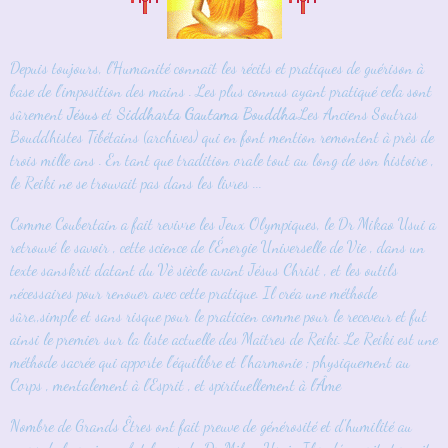
Depuis toujours, l'Humanité connaît les récits et pratiques de guérison à
base de l'imposition des mains . Les plus connus ayant pratiqué cela sont
sûrement
Jésus
et
Siddharta Gautama Bouddha
.Les Anciens Soutras
Bouddhistes Tibétains (archives) qui en font mention remontent à près de
trois mille ans . En tant que tradition orale tout au long de son histoire ,
le Reiki ne se trouvait pas dans les livres ...
Comme Coubertain a fait revivre les Jeux Olympiques, le Dr Mikao Usui a
retrouvé le savoir , cette science de l'Énergie Universelle de Vie , dans un
texte sanskrit datant du Vè siècle avant Jésus Christ , et les outils
nécessaires pour renouer avec cette pratique. Il créa une méthode
sûre,,simple et sans risque pour le praticien comme pour le receveur et fut
ainsi le premier sur la liste actuelle des Maîtres de Reiki. Le Reiki est une
méthode sacrée qui apporte l'équilibre et l'harmonie ; physiquement au
Corps , mentalement à l'Esprit , et spirituellement à l'Âme
Nombre de Grands Êtres ont fait preuve de générosité et d'humilité au