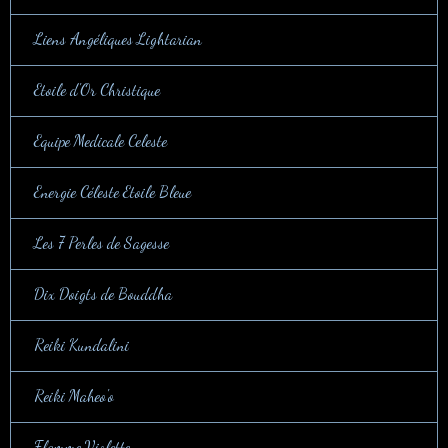
Liens Angéliques Lightarian
Etoile d'Or Christique
Equipe Medicale Celeste
Energie Céleste Etoile Bleue
Les 7 Perles de Sagesse
Dix Doigts de Bouddha
Reiki Kundalini
Reiki Maheo'o
Flamme Violette