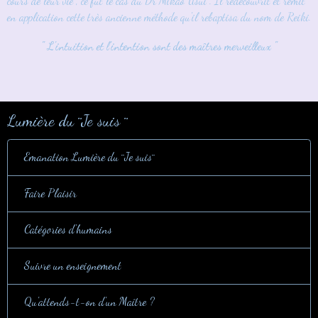
cours de leur vie , ce fut le cas du Dr Mikao Usui . Il redécouvrit et remit
en application cette très ancienne méthode qu'il rebaptisa du nom de Reiki.
" L'intuition et l'intention sont des maîtres merveilleux "
Lumière du ¨Je suis ¨
Emanation Lumière du ¨Je suis¨
Faire Plaisir
Catégories d'humains
Suivre un enseignement
Qu'attends-t-on d'un Maître ?