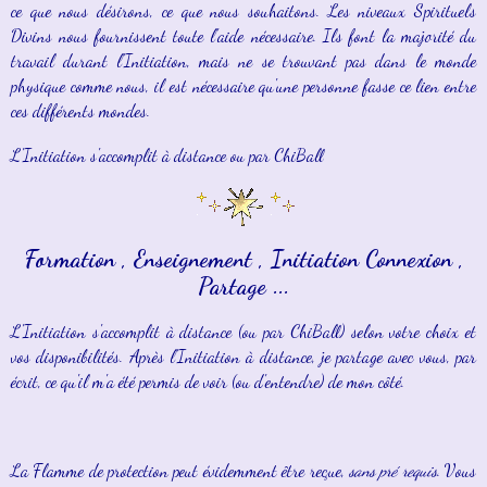
ce que nous désirons, ce que nous souhaitons. Les niveaux Spirituels
Divins nous fournissent toute l'aide nécessaire. Ils font la majorité du
travail durant l'Initiation, mais ne se trouvant pas dans le monde
physique comme nous, il est nécessaire qu'une personne fasse ce lien entre
ces différents mondes.
L'Initiation s'accomplit à distance ou par ChiBall
Formation , Enseignement , Initiation Connexion ,
Partage ...
L'Initiation s'accomplit à distance (ou par ChiBall) selon votre choix et
vos disponibilités. Après l'Initiation à distance, je partage avec vous, par
écrit, ce qu'il m'a été permis de voir (ou d'entendre) de mon côté.
La Flamme de protection peut évidemment être reçue,
sans pré requis
. Vous