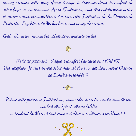
pouvez recevoir cette magnifique énergie à distance dans le confort de
votre foyer ou en personne. A
près l'Initiation, vous êtes entièrement activé
et préparé pour transmettre à d'autres cette Initiation de la Flamme de
Protection Psychique de Michael que vous venez de recevoir.
Coût : 50 euros, manuel et attestation amicale inclus
~
~
Mode de paiement ; chèque, transfert bancaire ou PAYPAL
Dès réception, je vous envoie votre manuel et nous ¨débutons notre Chemin
de Lumière ensemble¨©
~
~
Puisse cette précieuse Initiation , vous aider à continuer de vous élever
sur l'échelle Spirituelle de la Vie
... tendant la Main à tout ceux qui désirent s'élever avec Vous ! ©