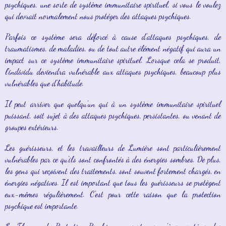
psychiques, une sorte de système immunitaire spirituel, si vous le voulez
qui devrait normalement nous protéger des attaques psychiques.
Parfois ce système sera déforcé à cause d'attaques psychiques, de
traumatismes, de maladies, ou de tout autre élément négatif qui aura un
impact sur ce système immunitaire spirituel. Lorsque cela se produit,
l'individu deviendra vulnérable aux attaques psychiques, beaucoup plus
vulnérables que d'habitude.
Il peut arriver que quelqu'un qui à un système immunitaire spirituel
puissant, soit sujet à des attaques psychiques, persistantes, ou venant de
groupes extérieurs.
Les guérisseurs, et les travailleurs de Lumière sont particulièrement
vulnérables par ce qu'ils sont confrontés à des énergies sombres. De plus,
les gens qui reçoivent des traitements, sont souvent fortement chargés, en
énergies négatives. Il est important que tous les guérisseurs se protègent
eux-mêmes régulièrement. C'est pour cette raison que la protection
psychique est importante.